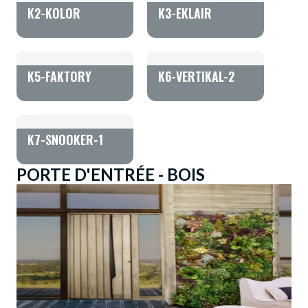
K2-KOLOR
K3-EKLAIR
K5-FAKTORY
K6-VERTIKAL-2
K7-SNOOKER-1
PORTE D'ENTRÉE - BOIS