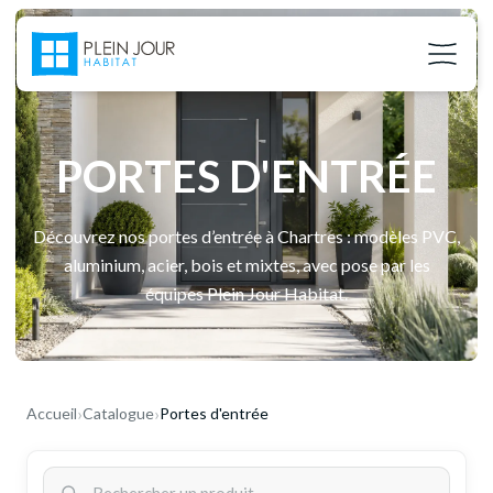
PORTES D'ENTRÉE
Découvrez nos portes d’entrée à Chartres : modèles PVC,
aluminium, acier, bois et mixtes, avec pose par les
équipes Plein Jour Habitat.
›
›
Accueil
Catalogue
Portes d'entrée
02 37 24 27 71