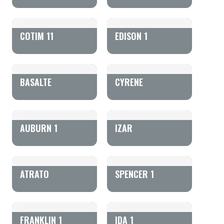
COTIM 11
EDISON 1
BASALTE
CYRENE
AUBURN 1
IZAR
ATRATO
SPENCER 1
FRANKLIN 1
IDA 1