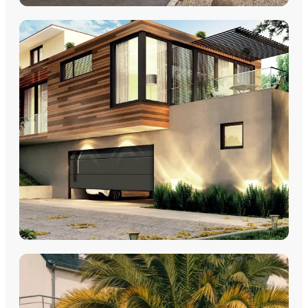
VOLETS
Volets Roulants
Volets Coulissants
Volets Battants
Découvrez nos volets roulants, coulissants et battants avec
pose par les équipes Plein Jour Habitat.
DÉCOUVRIR
PORTES DE GARAGE
Portes de garage - Sectionnelles
Portes de garage - Battantes
Portes de garage - Latérales