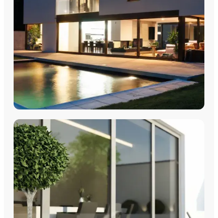
FENÊTRES
Fenêtres PVC
Fenêtres Aluminium
Fenêtres Multimatériaux
Fenêtres Bois
Découvrez nos fenêtres PVC, aluminium, bois et
multimatériaux, avec pose par les équipes Plein Jour Habitat.
DÉCOUVRIR