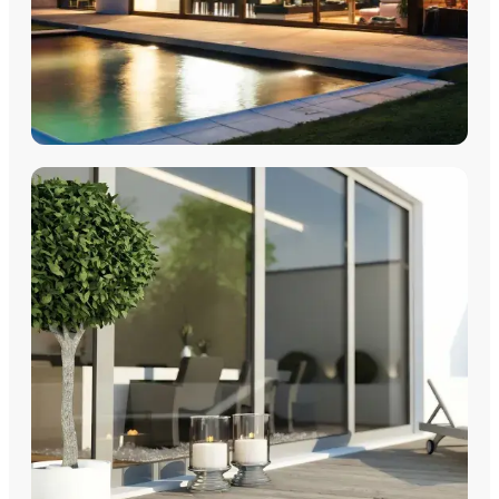
FENÊTRES
Fenêtres PVC
Fenêtres Aluminium
Fenêtres Multimatériaux
Fenêtres Bois
Découvrez nos fenêtres PVC, aluminium, bois et
multimatériaux, avec pose par les équipes Plein Jour Habitat.
DÉCOUVRIR