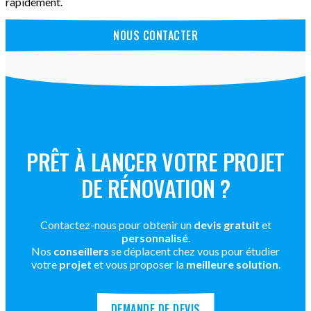
rapidement.
NOUS CONTACTER
PRÊT À LANCER VOTRE PROJET
DE RÉNOVATION ?
Contactez-nous pour obtenir un
devis gratuit
et
personnalisé
.
Nos
conseillers
se déplacent chez vous pour étudier
votre
projet
et vous proposer la
meilleure solution
.
DEMANDE DE DEVIS