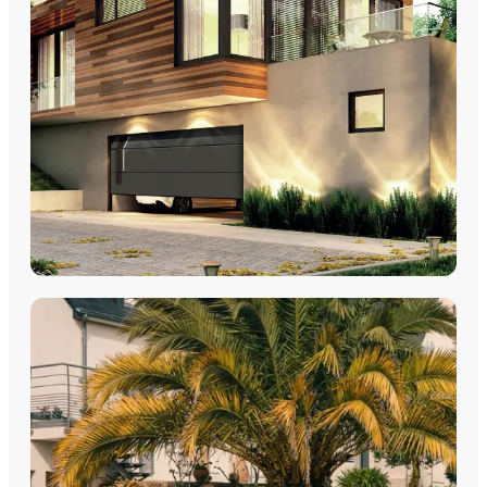
Découvrez nos volets roulants, coulissants et battants avec
pose par les équipes Plein Jour Habitat.
DÉCOUVRIR
PORTES DE GARAGE
Portes de garage - Sectionnelles
Portes de garage - Battantes
Portes de garage - Latérales
Découvrez nos portes de garage sectionnelles, basculantes
et motorisées avec pose par les équipes Plein Jour Habitat.
DÉCOUVRIR