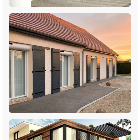
COULISSANTS & BAIES VITRÉES
Coulissants Aluminium
Découvrez nos Baies coulissantes et portes-fenêtres
aluminium avec pose par les équipes Plein Jour Habitat.
DÉCOUVRIR
VOLETS
Volets Roulants
Volets Coulissants
Volets Battants