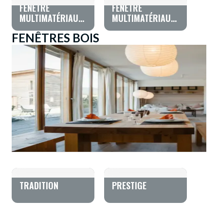
FENÊTRE
FENÊTRE
MULTIMATÉRIAUX
MULTIMATÉRIAUX
PVC/ALU HYBRIDE
BOIS/ALU GRAND
FENÊTRES BOIS
TEXTURAL
PALAIS
TRADITION
PRESTIGE