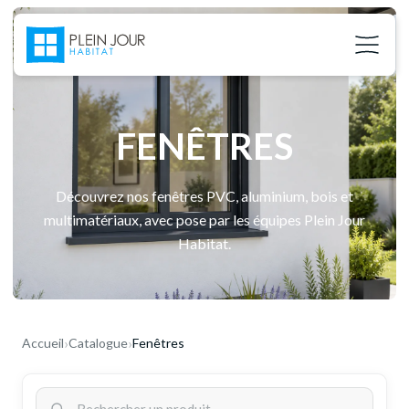
FENÊTRES
Découvrez nos fenêtres PVC, aluminium, bois et
multimatériaux, avec pose par les équipes Plein Jour
Habitat.
›
›
Accueil
Catalogue
Fenêtres
02 37 24 27 71