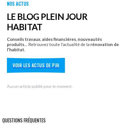
NOS ACTUS
coulissants avec pose par les équipes Plein Jour Habitat.
DÉCOUVRIR
LE BLOG PLEIN JOUR
HABITAT
Conseils travaux
,
aides financières
,
nouveautés
produits
… Retrouvez toute l'actualité de la
rénovation de
l'habitat
.
VOIR LES ACTUS DE PJH
Aucun article publié pour le moment.
QUESTIONS FRÉQUENTES