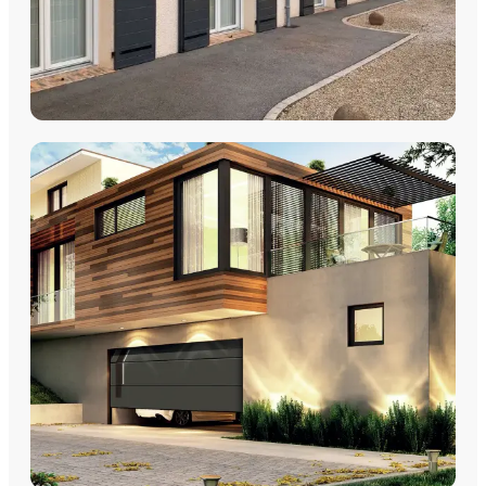
VOLETS
Volets Roulants
Volets Coulissants
Volets Battants
Découvrez nos volets roulants, coulissants et battants avec
pose par les équipes Plein Jour Habitat.
DÉCOUVRIR