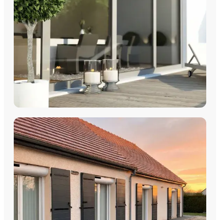
Découvrez nos fenêtres PVC, aluminium, bois et
multimatériaux, avec pose par les équipes Plein Jour Habitat.
DÉCOUVRIR
COULISSANTS & BAIES VITRÉES
Coulissants Aluminium
Découvrez nos Baies coulissantes et portes-fenêtres
aluminium avec pose par les équipes Plein Jour Habitat.
DÉCOUVRIR