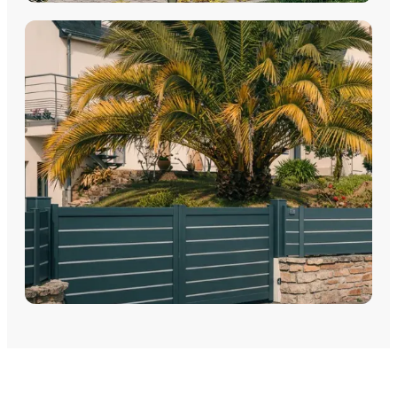
PORTES DE GARAGE
Portes de garage - Sectionnelles
Portes de garage - Battantes
Portes de garage - Latérales
Découvrez nos portes de garage sectionnelles, basculantes
et motorisées avec pose par les équipes Plein Jour Habitat.
DÉCOUVRIR
PORTAILS
Portails Aluminium
Portails PVC
Découvrez nos Portails aluminium et PVC battants ou