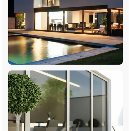
FENÊTRES
Fenêtres PVC
Fenêtres Aluminium
Fenêtres Multimatériaux
Fenêtres Bois
Découvrez nos fenêtres PVC, aluminium, bois et
multimatériaux, avec pose par les équipes Plein Jour Habitat.
DÉCOUVRIR