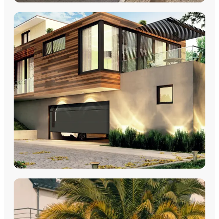
VOLETS
Volets Roulants
Volets Coulissants
Volets Battants
Découvrez nos volets roulants, coulissants et battants avec
pose par les équipes Plein Jour Habitat.
DÉCOUVRIR
PORTES DE GARAGE
Portes de garage - Sectionnelles
Portes de garage - Battantes
Portes de garage - Latérales