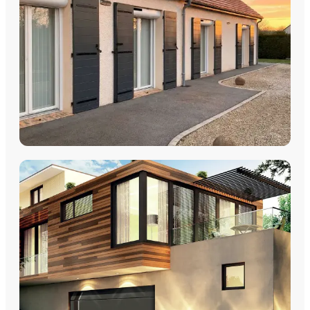
DÉCOUVRIR
VOLETS
Volets Roulants
Volets Coulissants
Volets Battants
Découvrez nos volets roulants, coulissants et battants avec
pose par les équipes Plein Jour Habitat.
DÉCOUVRIR