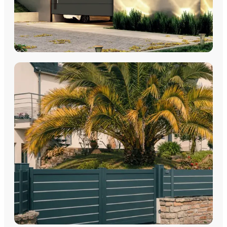
PORTES DE GARAGE
Portes de garage - Sectionnelles
Portes de garage - Battantes
Portes de garage - Latérales
Découvrez nos portes de garage sectionnelles, basculantes
et motorisées avec pose par les équipes Plein Jour Habitat.
DÉCOUVRIR