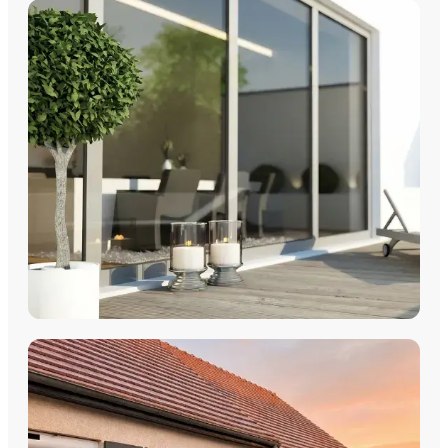
FENÊTRES
Fenêtres PVC
Fenêtres Aluminium
Fenêtres Multimatériaux
Fenêtres Bois
Découvrez nos fenêtres PVC, aluminium, bois et
multimatériaux, avec pose par les équipes Plein Jour Habitat.
DÉCOUVRIR
COULISSANTS & BAIES VITRÉES
Coulissants Aluminium
Découvrez nos Baies coulissantes et portes-fenêtres
aluminium avec pose par les équipes Plein Jour Habitat.