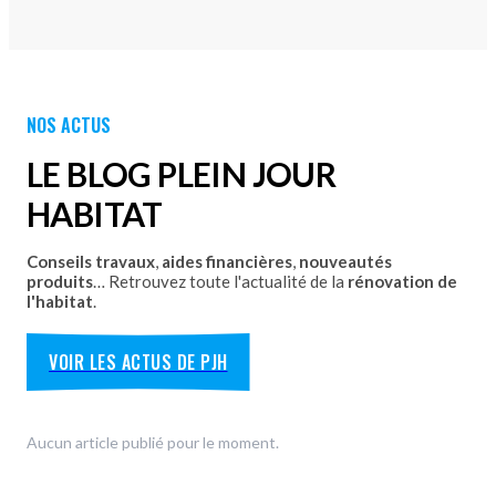
PORTAILS
Portails Aluminium
Portails PVC
Découvrez nos Portails aluminium et PVC battants ou
NOS ACTUS
coulissants avec pose par les équipes Plein Jour Habitat.
DÉCOUVRIR
LE BLOG PLEIN JOUR
HABITAT
Conseils travaux
,
aides financières
,
nouveautés
produits
… Retrouvez toute l'actualité de la
rénovation de
l'habitat
.
VOIR LES ACTUS DE PJH
Aucun article publié pour le moment.