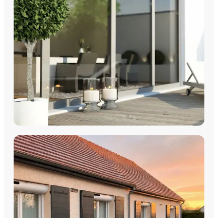
Fenêtres Bois
Découvrez nos fenêtres PVC, aluminium, bois et
multimatériaux, avec pose par les équipes Plein Jour Habitat.
DÉCOUVRIR
COULISSANTS & BAIES VITRÉES
Coulissants Aluminium
Découvrez nos Baies coulissantes et portes-fenêtres
aluminium avec pose par les équipes Plein Jour Habitat.
DÉCOUVRIR