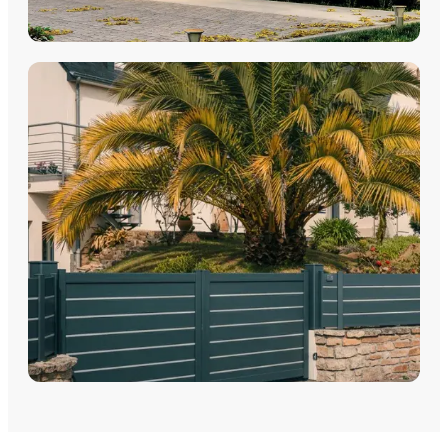
PORTES DE GARAGE
Portes de garage - Sectionnelles
Portes de garage - Battantes
Portes de garage - Latérales
Découvrez nos portes de garage sectionnelles, basculantes
et motorisées avec pose par les équipes Plein Jour Habitat.
DÉCOUVRIR
PORTAILS
Portails Aluminium
Portails PVC