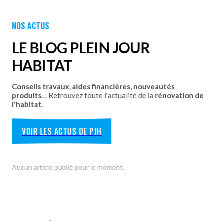
Découvrez nos Portails aluminium et PVC battants ou
NOS ACTUS
coulissants avec pose par les équipes Plein Jour Habitat.
DÉCOUVRIR
LE BLOG PLEIN JOUR
HABITAT
Conseils travaux
,
aides financières
,
nouveautés
produits
… Retrouvez toute l'actualité de la
rénovation de
l'habitat
.
VOIR LES ACTUS DE PJH
Aucun article publié pour le moment.