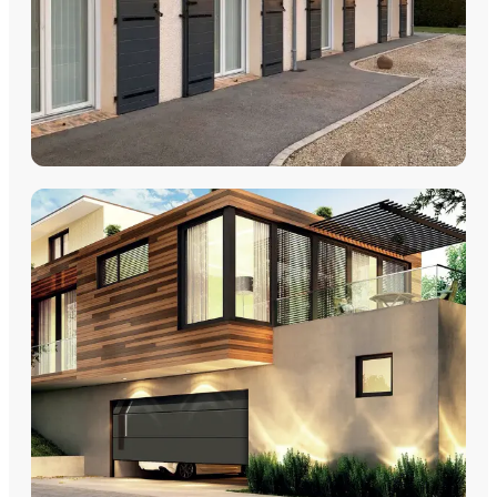
VOLETS
Volets Roulants
Volets Coulissants
Volets Battants
Découvrez nos volets roulants, coulissants et battants avec
pose par les équipes Plein Jour Habitat.
DÉCOUVRIR