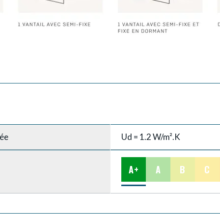
rée
Ud = 1.2 W/m².K
A+
A
B
C