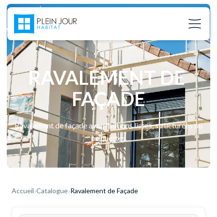
RAVALEMENT DE 
FAÇADE
Ravalement de façade avec finitions lisses, structurées ou
briquettes.
›
›
Accueil
Catalogue
Ravalement de Façade
02 37 24 27 71