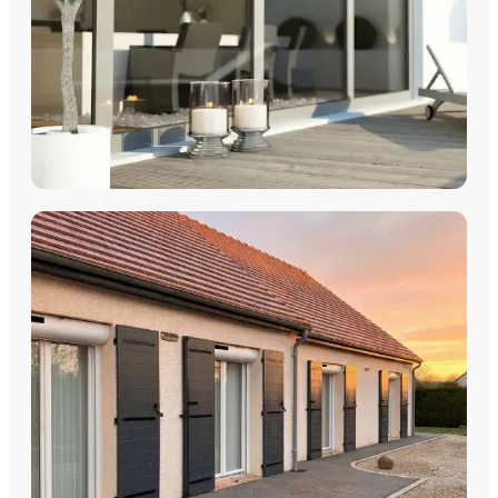
DÉCOUVRIR
COULISSANTS & BAIES VITRÉES
Coulissants Aluminium
Découvrez nos Baies coulissantes et portes-fenêtres
aluminium avec pose par les équipes Plein Jour Habitat.
DÉCOUVRIR