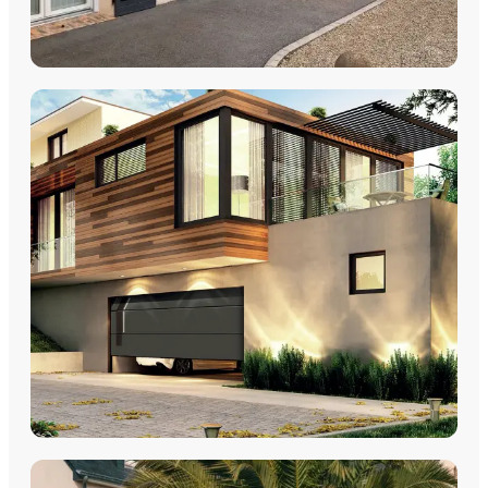
VOLETS
Volets Roulants
Volets Coulissants
Volets Battants
Découvrez nos volets roulants, coulissants et battants avec
pose par les équipes Plein Jour Habitat.
DÉCOUVRIR
PORTES DE GARAGE