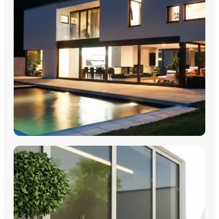
FENÊTRES
Fenêtres PVC
Fenêtres Aluminium
Fenêtres Multimatériaux
Fenêtres Bois
Découvrez nos fenêtres PVC, aluminium, bois et
multimatériaux, avec pose par les équipes Plein Jour Habitat.