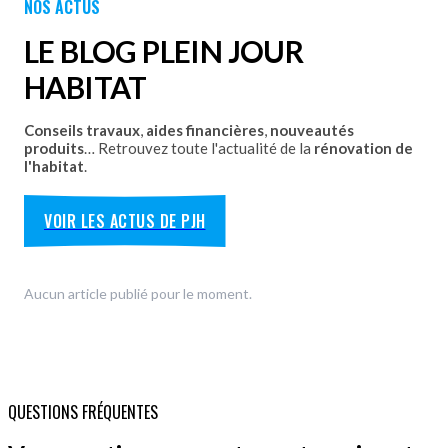
NOS ACTUS
coulissants avec pose par les équipes Plein Jour Habitat.
DÉCOUVRIR
LE BLOG PLEIN JOUR
HABITAT
Conseils travaux
,
aides financières
,
nouveautés
produits
… Retrouvez toute l'actualité de la
rénovation de
l'habitat
.
VOIR LES ACTUS DE PJH
Aucun article publié pour le moment.
QUESTIONS FRÉQUENTES