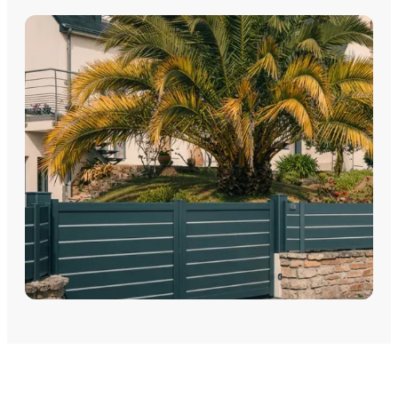
PORTES DE GARAGE
Portes de garage - Sectionnelles
Portes de garage - Battantes
Portes de garage - Latérales
Découvrez nos portes de garage sectionnelles, basculantes
et motorisées avec pose par les équipes Plein Jour Habitat.
DÉCOUVRIR
PORTAILS
Portails Aluminium
Portails PVC
Découvrez nos Portails aluminium et PVC battants ou