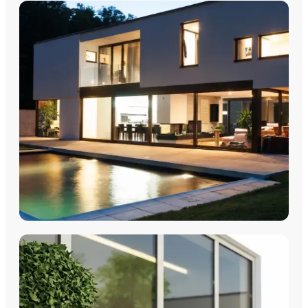
FENÊTRES
Fenêtres PVC
Fenêtres Aluminium
Fenêtres Multimatériaux
Fenêtres Bois
Découvrez nos fenêtres PVC, aluminium, bois et