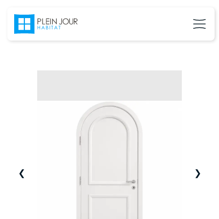
❮
❯
02 37 24 27 71