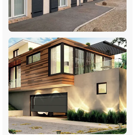
VOLETS
Volets Roulants
Volets Coulissants
Volets Battants
Découvrez nos volets roulants, coulissants et battants avec
pose par les équipes Plein Jour Habitat.
DÉCOUVRIR