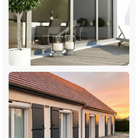
multimatériaux, avec pose par les équipes Plein Jour Habitat.
DÉCOUVRIR
COULISSANTS & BAIES VITRÉES
Coulissants Aluminium
Découvrez nos Baies coulissantes et portes-fenêtres
aluminium avec pose par les équipes Plein Jour Habitat.
DÉCOUVRIR