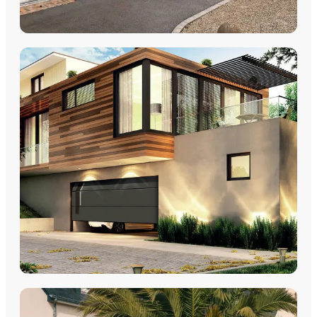
VOLETS
Volets Roulants
Volets Coulissants
Volets Battants
Découvrez nos volets roulants, coulissants et battants avec
pose par les équipes Plein Jour Habitat.
DÉCOUVRIR
PORTES DE GARAGE