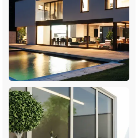
FENÊTRES
Fenêtres PVC
Fenêtres Aluminium
Fenêtres Multimatériaux
Fenêtres Bois
Découvrez nos fenêtres PVC, aluminium, bois et
multimatériaux, avec pose par les équipes Plein Jour Habitat.
DÉCOUVRIR