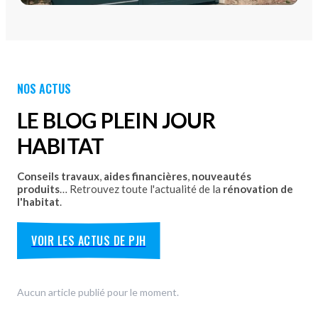
PORTAILS
Portails Aluminium
Portails PVC
Découvrez nos Portails aluminium et PVC battants ou
NOS ACTUS
coulissants avec pose par les équipes Plein Jour Habitat.
DÉCOUVRIR
LE BLOG PLEIN JOUR
HABITAT
Conseils travaux
,
aides financières
,
nouveautés
produits
… Retrouvez toute l'actualité de la
rénovation de
l'habitat
.
VOIR LES ACTUS DE PJH
Aucun article publié pour le moment.