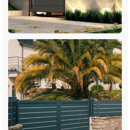
PORTES DE GARAGE
Portes de garage - Sectionnelles
Portes de garage - Battantes
Portes de garage - Latérales
Découvrez nos portes de garage sectionnelles, basculantes
et motorisées avec pose par les équipes Plein Jour Habitat.
DÉCOUVRIR