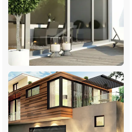
Découvrez nos fenêtres PVC, aluminium, bois et
multimatériaux, avec pose par les équipes Plein Jour Habitat.
DÉCOUVRIR
COULISSANTS & BAIES VITRÉES
Coulissants Aluminium
Découvrez nos Baies coulissantes et portes-fenêtres
aluminium avec pose par les équipes Plein Jour Habitat.
DÉCOUVRIR