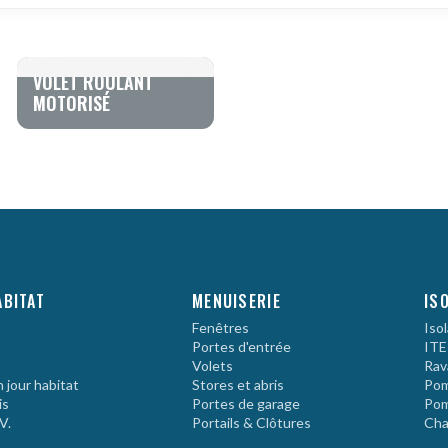
VOLET ROULANT
MOTORISÉ
ABITAT
MENUISERIE
IS
Fenêtres
Iso
Portes d'entrée
ITE
Volets
Rav
 jour habitat
Stores et abris
Pom
is
Portes de garage
Pom
V.
Portails & Clôtures
Cha