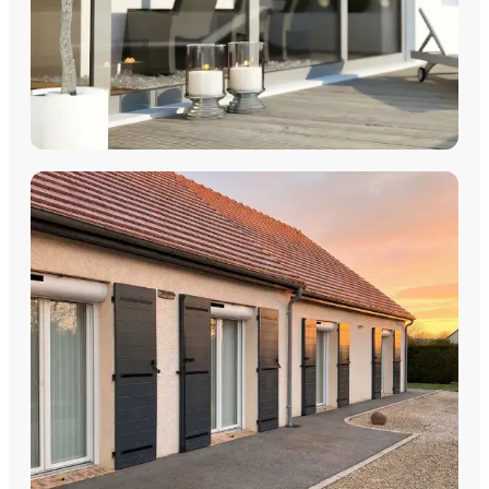
COULISSANTS & BAIES VITRÉES
Coulissants Aluminium
Découvrez nos Baies coulissantes et portes-fenêtres
aluminium avec pose par les équipes Plein Jour Habitat.
DÉCOUVRIR