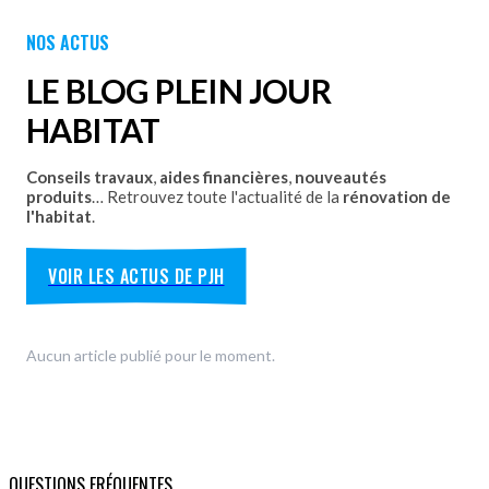
Portes de garage - Battantes
Portes de garage - Latérales
NOS ACTUS
Découvrez nos portes de garage sectionnelles, basculantes
et motorisées avec pose par les équipes Plein Jour Habitat.
LE BLOG PLEIN JOUR
DÉCOUVRIR
HABITAT
Conseils travaux
,
aides financières
,
nouveautés
produits
… Retrouvez toute l'actualité de la
rénovation de
l'habitat
.
VOIR LES ACTUS DE PJH
Aucun article publié pour le moment.
QUESTIONS FRÉQUENTES