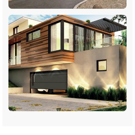
VOLETS
Volets Roulants
Volets Coulissants
Volets Battants
Découvrez nos volets roulants, coulissants et battants avec
pose par les équipes Plein Jour Habitat.
DÉCOUVRIR
PORTES DE GARAGE
Portes de garage - Sectionnelles