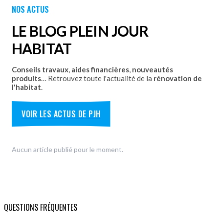
NOS ACTUS
Découvrez nos portes de garage sectionnelles, basculantes
et motorisées avec pose par les équipes Plein Jour Habitat.
LE BLOG PLEIN JOUR
DÉCOUVRIR
HABITAT
Conseils travaux
,
aides financières
,
nouveautés
produits
… Retrouvez toute l'actualité de la
rénovation de
l'habitat
.
VOIR LES ACTUS DE PJH
Aucun article publié pour le moment.
QUESTIONS FRÉQUENTES