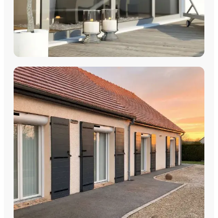
COULISSANTS & BAIES VITRÉES
Coulissants Aluminium
Découvrez nos Baies coulissantes et portes-fenêtres
aluminium avec pose par les équipes Plein Jour Habitat.
DÉCOUVRIR