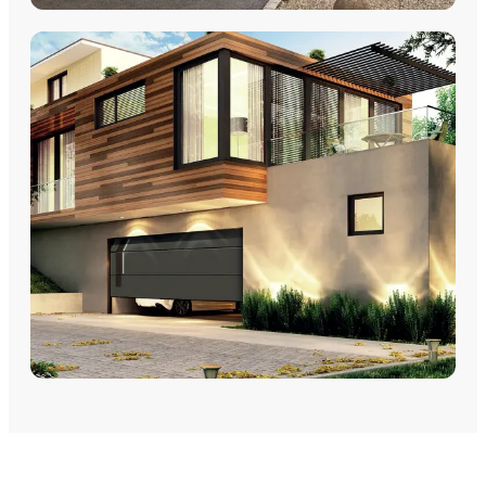
VOLETS
Volets Roulants
Volets Coulissants
Volets Battants
Découvrez nos volets roulants, coulissants et battants avec
pose par les équipes Plein Jour Habitat.
DÉCOUVRIR
PORTES DE GARAGE
Portes de garage - Sectionnelles
Portes de garage - Battantes
Portes de garage - Latérales