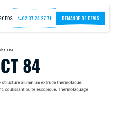
PROPOS
02 37 24 27 71
DEMANDE DE DEVIS
sis CT 84
CT 84
— structure aluminium extrudé thermolaqué,
nt, coulissant ou télescopique. Thermolaquage