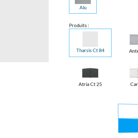
Alu
Produits :
Tharsis Ct 84
Ant
Atria Ct 25
Car