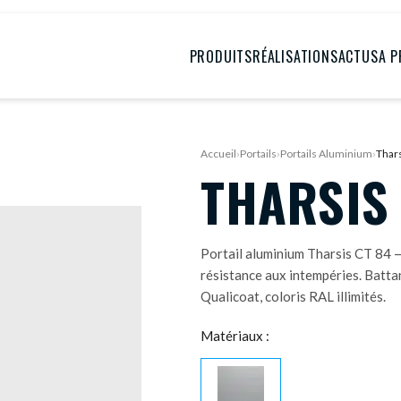
PRODUITS
RÉALISATIONS
ACTUS
A 
Accueil
›
Portails
›
Portails Aluminium
›
Thar
THARSIS 
Portail aluminium Tharsis CT 84 
résistance aux intempéries. Batta
Qualicoat, coloris RAL illimités.
Matériaux :