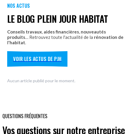
NOS ACTUS
Découvrez nos portes de garage sectionnelles, basculantes
et motorisées avec pose par les équipes Plein Jour Habitat.
LE BLOG PLEIN JOUR HABITAT
DÉCOUVRIR
Conseils travaux
,
aides financières
,
nouveautés
produits
… Retrouvez toute l'actualité de la
rénovation de
l'habitat
.
VOIR LES ACTUS DE PJH
Aucun article publié pour le moment.
QUESTIONS FRÉQUENTES
Vos questions sur notre entreprise