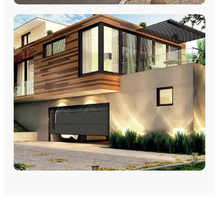
VOLETS
Volets Roulants
Volets Coulissants
Volets Battants
Découvrez nos volets roulants, coulissants et battants avec
pose par les équipes Plein Jour Habitat.
DÉCOUVRIR
PORTES DE GARAGE
Portes de garage - Sectionnelles
Portes de garage - Battantes
Portes de garage - Latérales