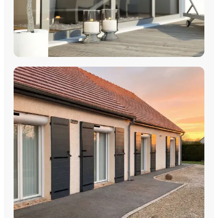
COULISSANTS & BAIES VITRÉES
Coulissants Aluminium
Découvrez nos Baies coulissantes et portes-fenêtres
aluminium avec pose par les équipes Plein Jour Habitat.
DÉCOUVRIR