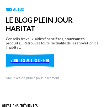
Portes de garage - Battantes
Portes de garage - Latérales
NOS ACTUS
Découvrez nos portes de garage sectionnelles, basculantes
et motorisées avec pose par les équipes Plein Jour Habitat.
LE BLOG PLEIN JOUR
DÉCOUVRIR
HABITAT
Conseils travaux
,
aides financières
,
nouveautés
produits
… Retrouvez toute l'actualité de la
rénovation de
l'habitat
.
VOIR LES ACTUS DE PJH
Aucun article publié pour le moment.
QUESTIONS FRÉQUENTES