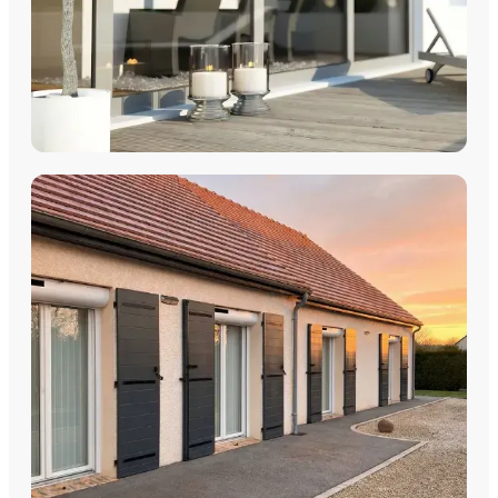
COULISSANTS & BAIES VITRÉES
Coulissants Aluminium
Découvrez nos Baies coulissantes et portes-fenêtres
aluminium avec pose par les équipes Plein Jour Habitat.
DÉCOUVRIR