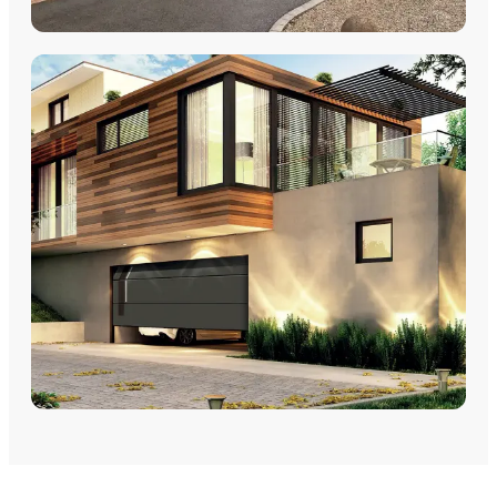
VOLETS
Volets Roulants
Volets Coulissants
Volets Battants
Découvrez nos volets roulants, coulissants et battants avec
pose par les équipes Plein Jour Habitat.
DÉCOUVRIR
PORTES DE GARAGE
Portes de garage - Sectionnelles