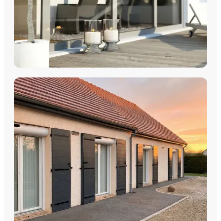
COULISSANTS & BAIES VITRÉES
Coulissants Aluminium
Découvrez nos Baies coulissantes et portes-fenêtres
aluminium avec pose par les équipes Plein Jour Habitat.
DÉCOUVRIR