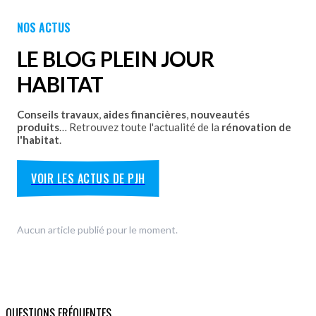
Portes de garage - Battantes
Portes de garage - Latérales
NOS ACTUS
Découvrez nos portes de garage sectionnelles, basculantes
et motorisées avec pose par les équipes Plein Jour Habitat.
LE BLOG PLEIN JOUR
DÉCOUVRIR
HABITAT
Conseils travaux
,
aides financières
,
nouveautés
produits
… Retrouvez toute l'actualité de la
rénovation de
l'habitat
.
VOIR LES ACTUS DE PJH
Aucun article publié pour le moment.
QUESTIONS FRÉQUENTES