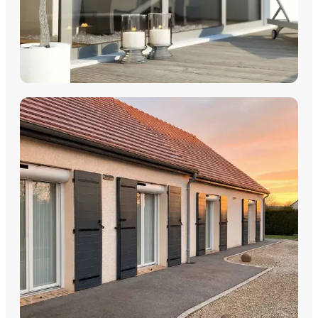
COULISSANTS & BAIES VITRÉES
Coulissants Aluminium
Découvrez nos Baies coulissantes et portes-fenêtres
aluminium avec pose par les équipes Plein Jour Habitat.
DÉCOUVRIR