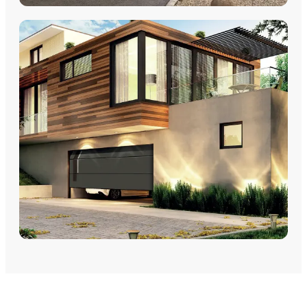
VOLETS
Volets Roulants
Volets Coulissants
Volets Battants
Découvrez nos volets roulants, coulissants et battants avec
pose par les équipes Plein Jour Habitat.
DÉCOUVRIR
PORTES DE GARAGE
Portes de garage - Sectionnelles
Portes de garage - Battantes
Portes de garage - Latérales