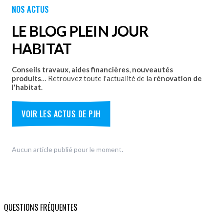
NOS ACTUS
Découvrez nos portes de garage sectionnelles, basculantes
et motorisées avec pose par les équipes Plein Jour Habitat.
LE BLOG PLEIN JOUR
DÉCOUVRIR
HABITAT
Conseils travaux
,
aides financières
,
nouveautés
produits
… Retrouvez toute l'actualité de la
rénovation de
l'habitat
.
VOIR LES ACTUS DE PJH
Aucun article publié pour le moment.
QUESTIONS FRÉQUENTES