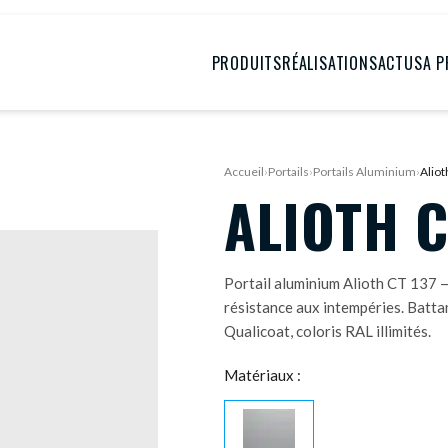
PRODUITS
RÉALISATIONS
ACTUS
A 
Accueil
›
Portails
›
Portails Aluminium
›
Aliot
ALIOTH C
Portail aluminium Alioth CT 137 
résistance aux intempéries. Batta
Qualicoat, coloris RAL illimités.
Matériaux :