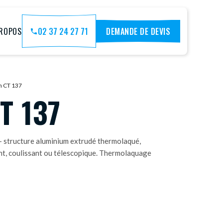
PROPOS
02 37 24 27 71
DEMANDE DE DEVIS
h CT 137
T 137
— structure aluminium extrudé thermolaqué,
nt, coulissant ou télescopique. Thermolaquage