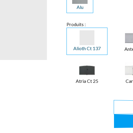
Alu
Produits :
Alioth Ct 137
Ant
Atria Ct 25
Car