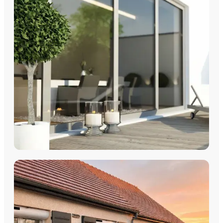
Fenêtres PVC
Fenêtres Aluminium
Fenêtres Multimatériaux
Fenêtres Bois
Découvrez nos fenêtres PVC, aluminium, bois et
multimatériaux, avec pose par les équipes Plein Jour Habitat.
DÉCOUVRIR
COULISSANTS & BAIES VITRÉES
Coulissants Aluminium
Découvrez nos Baies coulissantes et portes-fenêtres
aluminium avec pose par les équipes Plein Jour Habitat.