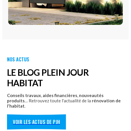
PORTES DE GARAGE
Portes de garage - Sectionnelles
Portes de garage - Battantes
Portes de garage - Latérales
NOS ACTUS
Découvrez nos portes de garage sectionnelles, basculantes
et motorisées avec pose par les équipes Plein Jour Habitat.
LE BLOG PLEIN JOUR
DÉCOUVRIR
HABITAT
Conseils travaux
,
aides financières
,
nouveautés
produits
… Retrouvez toute l'actualité de la
rénovation de
l'habitat
.
VOIR LES ACTUS DE PJH