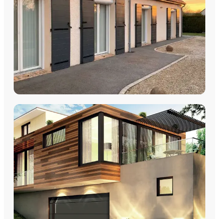
DÉCOUVRIR
VOLETS
Volets Roulants
Volets Coulissants
Volets Battants
Découvrez nos volets roulants, coulissants et battants avec
pose par les équipes Plein Jour Habitat.
DÉCOUVRIR