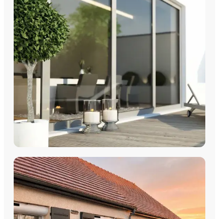
Fenêtres PVC
Fenêtres Aluminium
Fenêtres Multimatériaux
Fenêtres Bois
Découvrez nos fenêtres PVC, aluminium, bois et
multimatériaux, avec pose par les équipes Plein Jour Habitat.
DÉCOUVRIR
COULISSANTS & BAIES VITRÉES
Coulissants Aluminium
Découvrez nos Baies coulissantes et portes-fenêtres
aluminium avec pose par les équipes Plein Jour Habitat.