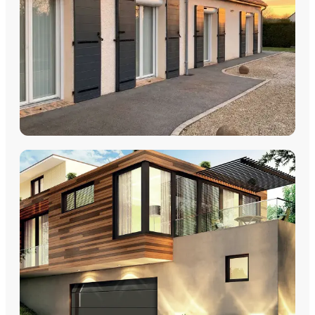
DÉCOUVRIR
VOLETS
Volets Roulants
Volets Coulissants
Volets Battants
Découvrez nos volets roulants, coulissants et battants avec
pose par les équipes Plein Jour Habitat.
DÉCOUVRIR