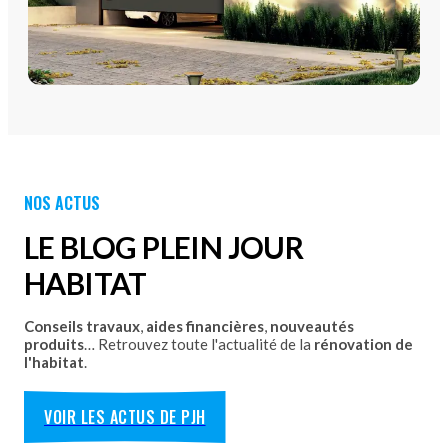
PORTES DE GARAGE
Portes de garage - Sectionnelles
Portes de garage - Battantes
Portes de garage - Latérales
NOS ACTUS
Découvrez nos portes de garage sectionnelles, basculantes
et motorisées avec pose par les équipes Plein Jour Habitat.
LE BLOG PLEIN JOUR
DÉCOUVRIR
HABITAT
Conseils travaux
,
aides financières
,
nouveautés
produits
… Retrouvez toute l'actualité de la
rénovation de
l'habitat
.
VOIR LES ACTUS DE PJH