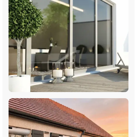
Fenêtres PVC
Fenêtres Aluminium
Fenêtres Multimatériaux
Fenêtres Bois
Découvrez nos fenêtres PVC, aluminium, bois et
multimatériaux, avec pose par les équipes Plein Jour Habitat.
DÉCOUVRIR
COULISSANTS & BAIES VITRÉES
Coulissants Aluminium
Découvrez nos Baies coulissantes et portes-fenêtres
aluminium avec pose par les équipes Plein Jour Habitat.