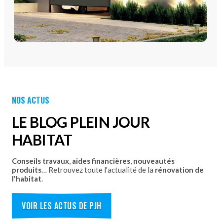
PORTES DE GARAGE
Portes de garage - Sectionnelles
Portes de garage - Battantes
Portes de garage - Latérales
NOS ACTUS
Découvrez nos portes de garage sectionnelles, basculantes
et motorisées avec pose par les équipes Plein Jour Habitat.
LE BLOG PLEIN JOUR
DÉCOUVRIR
HABITAT
Conseils travaux
,
aides financières
,
nouveautés
produits
… Retrouvez toute l'actualité de la
rénovation de
l'habitat
.
VOIR LES ACTUS DE PJH