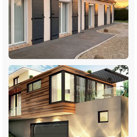
DÉCOUVRIR
VOLETS
Volets Roulants
Volets Coulissants
Volets Battants
Découvrez nos volets roulants, coulissants et battants avec
pose par les équipes Plein Jour Habitat.
DÉCOUVRIR