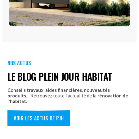
PORTES DE GARAGE
Portes de garage - Sectionnelles
Portes de garage - Battantes
Portes de garage - Latérales
NOS ACTUS
Découvrez nos portes de garage sectionnelles, basculantes
et motorisées avec pose par les équipes Plein Jour Habitat.
LE BLOG PLEIN JOUR HABITAT
DÉCOUVRIR
Conseils travaux
,
aides financières
,
nouveautés
produits
… Retrouvez toute l'actualité de la
rénovation de
l'habitat
.
VOIR LES ACTUS DE PJH