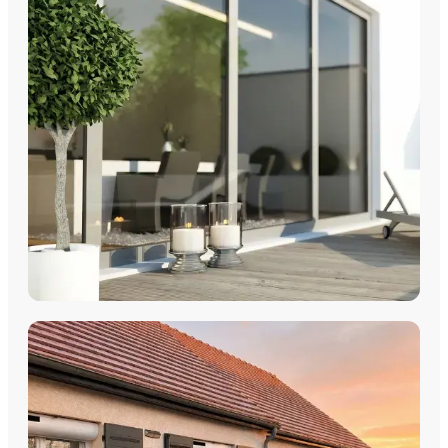
Fenêtres PVC
Fenêtres Aluminium
Fenêtres Multimatériaux
Fenêtres Bois
Découvrez nos fenêtres PVC, aluminium, bois et
multimatériaux, avec pose par les équipes Plein Jour Habitat.
DÉCOUVRIR
COULISSANTS & BAIES VITRÉES
Coulissants Aluminium
Découvrez nos Baies coulissantes et portes-fenêtres
aluminium avec pose par les équipes Plein Jour Habitat.