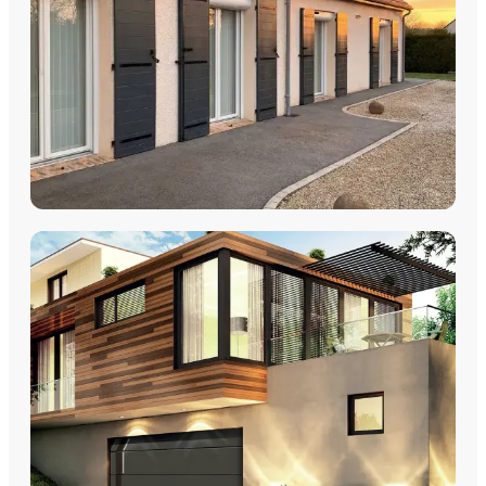
DÉCOUVRIR
VOLETS
Volets Roulants
Volets Coulissants
Volets Battants
Découvrez nos volets roulants, coulissants et battants avec
pose par les équipes Plein Jour Habitat.
DÉCOUVRIR