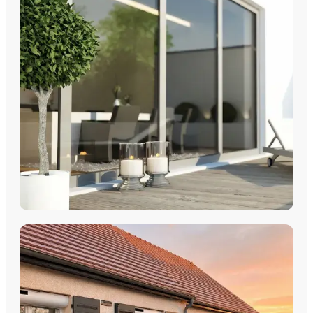
Fenêtres PVC
Fenêtres Aluminium
Fenêtres Multimatériaux
Fenêtres Bois
Découvrez nos fenêtres PVC, aluminium, bois et
multimatériaux, avec pose par les équipes Plein Jour Habitat.
DÉCOUVRIR
COULISSANTS & BAIES VITRÉES
Coulissants Aluminium
Découvrez nos Baies coulissantes et portes-fenêtres
aluminium avec pose par les équipes Plein Jour Habitat.