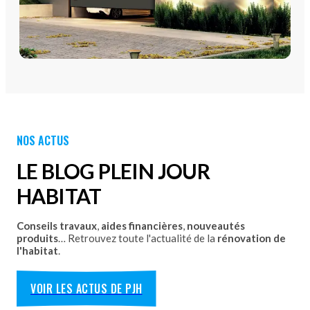
PORTES DE GARAGE
Portes de garage - Sectionnelles
Portes de garage - Battantes
Portes de garage - Latérales
NOS ACTUS
Découvrez nos portes de garage sectionnelles, basculantes
et motorisées avec pose par les équipes Plein Jour Habitat.
LE BLOG PLEIN JOUR
DÉCOUVRIR
HABITAT
Conseils travaux
,
aides financières
,
nouveautés
produits
… Retrouvez toute l'actualité de la
rénovation de
l'habitat
.
VOIR LES ACTUS DE PJH