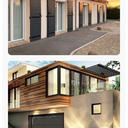
DÉCOUVRIR
VOLETS
Volets Roulants
Volets Coulissants
Volets Battants
Découvrez nos volets roulants, coulissants et battants avec
pose par les équipes Plein Jour Habitat.
DÉCOUVRIR