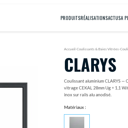
PRODUITS
RÉALISATIONS
ACTUS
A 
Accueil
›
Coulissants & Baies Vitrées
›
Coul
CLARYS
Coulissant aluminium CLARYS — Qu
vitrage CEKAL 28mm Ug = 1,1 W/m
inox sur rails alu anodisé.
Matériaux :