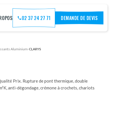
PROPOS
02 37 24 27 71
DEMANDE DE DEVIS
issants Aluminium
›
CLARYS
alité Prix. Rupture de pont thermique, double
²K, anti-dégondage, crémone à crochets, chariots