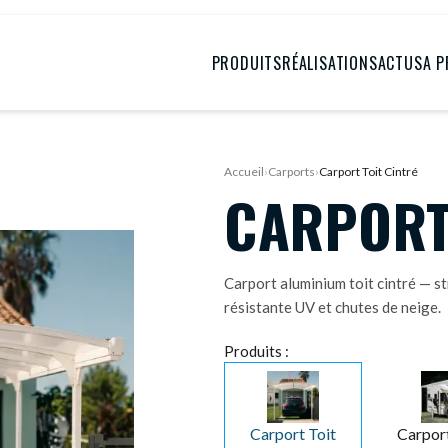
PRODUITS
RÉALISATIONS
ACTUS
A 
Accueil
›
Carports
›
Carport Toit Cintré
CARPORT
Carport aluminium toit cintré — s
résistante UV et chutes de neige.
Produits :
Carport Toit
Carport