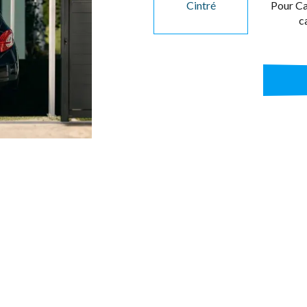
Cintré
Pour C
c