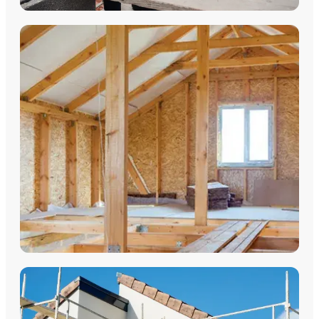
ITE
Isolation Thermique par l'Extérieur systèmes Armaterm et
Editherm — enduit organique ou minéral, agréés CSTB.
DÉCOUVRIR
ISOLATION DE COMBLE
Isolation des combles perdus en laine de roche soufflée —
économies jusqu'à 30%.