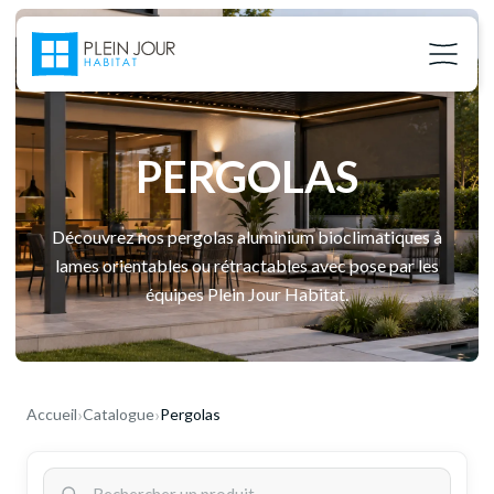
PERGOLAS
Découvrez nos pergolas aluminium bioclimatiques à
lames orientables ou rétractables avec pose par les
équipes Plein Jour Habitat.
›
›
Accueil
Catalogue
Pergolas
02 37 24 27 71