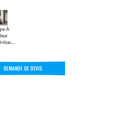
pe À
leur
 Hitachi
 S 2.0
DEMANDE DE DEVIS