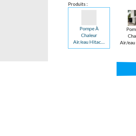
Produits :
Pompe À
Pom
Chaleur
Cha
Air/eau Hitachi
Air/eau
Yutaki S
Yutaki
Combi 2.0