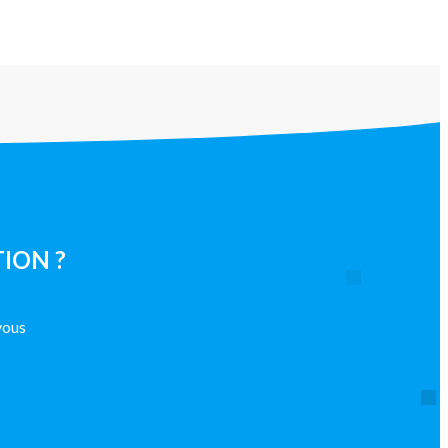
ION ?
vous