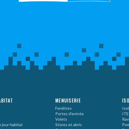
ABITAT
MENUISERIE
IS
Fenêtres
Iso
Portes d'entrée
ITE
Volets
Rav
 jour habitat
Stores et abris
Pom