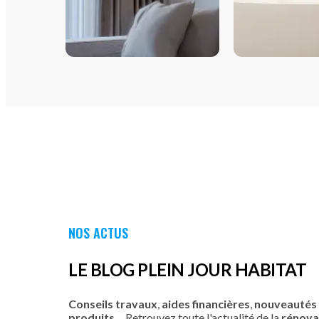
POMPES À CHALEUR
CHAUFFE-EA
AIR/AIR
THERMODYN
NOS ACTUS
LE BLOG PLEIN JOUR HABITAT
Conseils travaux
,
aides financières
,
nouveautés
produits
… Retrouvez toute l'actualité de la
rénova